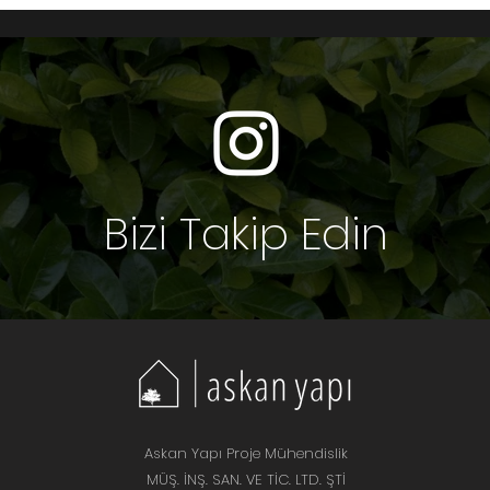
Bizi Takip Edin
Askan Yapı Proje Mühendislik
MÜŞ. İNŞ. SAN. VE TİC. LTD. ŞTİ